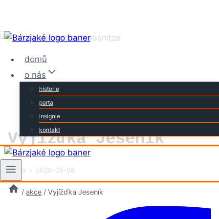
Přeskočit
na
domů
obsah
o nás
historie
parta
insignie
kontakt
Vyjížďka Jeseník
Vláďa
2020-05-08
/
akce
/
Vyjížďka Jeseník