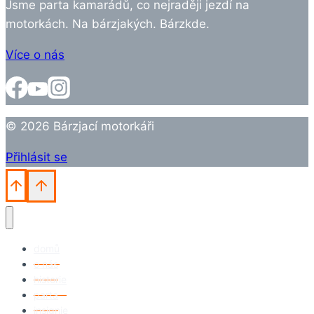
Jsme parta kamarádů, co nejraději jezdí na
motorkách. Na bárzjakých. Bárzkde.
Více o nás
© 2026 Bárzjací motorkáři
Přihlásit se
domů
o nás
historie
parta
insignie