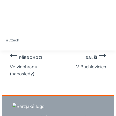
Štítky
#
Czech
příspěvků:
Navigace
PŘEDCHOZÍ
DALŠÍ
pro
Ve vinohradu
V Buchlovicích
(naposledy)
příspěvek