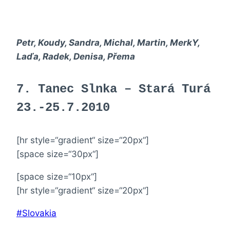
Petr, Koudy, Sandra, Michal, Martin, MerkY,
Laďa, Radek, Denisa, Přema
7. Tanec Slnka – Stará Turá
23.-25.7.2010
[hr style=“gradient“ size=“20px“]
[space size=“30px“]
[space size=“10px“]
[hr style=“gradient“ size=“20px“]
Štítky
#
Slovakia
příspěvků: