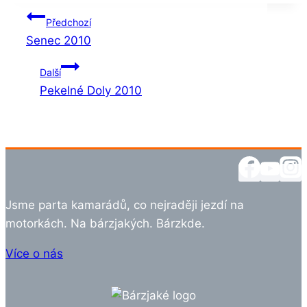
Navigace
Předchozí
Senec 2010
pro
Další
příspěvek
Pekelné Doly 2010
Jsme parta kamarádů, co nejraději jezdí na
motorkách. Na bárzjakých. Bárzkde.
Více o nás