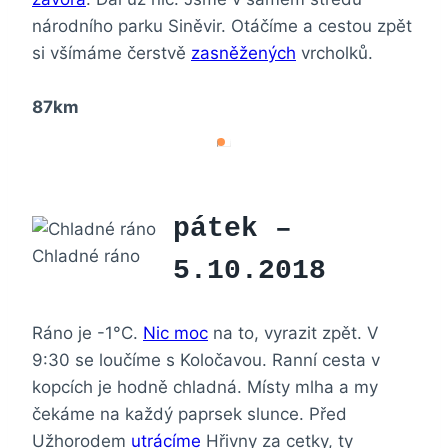
národního parku Siněvir. Otáčíme a cestou zpět
si všímáme čerstvě
zasněžených
vrcholků.
87km
pátek –
Chladné ráno
5.10.2018
Ráno je -1°C.
Nic moc
na to, vyrazit zpět. V
9:30 se loučíme s Koločavou. Ranní cesta v
kopcích je hodně chladná. Místy mlha a my
čekáme na každý paprsek slunce. Před
Užhorodem
utrácíme
Hřivny za cetky, ty