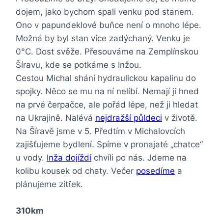
dojem, jako bychom spali venku pod stanem.
Ono v papundeklové buňce není o mnoho lépe.
Možná by byl stan více zadýchaný. Venku je
0°C. Dost svěže. Přesouváme na Zemplínskou
Šíravu, kde se potkáme s Inžou.
Cestou Michal shání hydraulickou kapalinu do
spojky. Něco se mu na ní nelíbí. Nemají ji hned
na prvé čerpačce, ale pořád lépe, než ji hledat
na Ukrajině. Nalévá
nejdražší půldeci
v životě.
Na Šíravě jsme v 5. Předtím v Michalovcích
zajišťujeme bydlení. Spíme v pronajaté „chatce“
u vody.
Inža dojíždí
chvíli po nás. Jdeme na
kolibu kousek od chaty. Večer
posedíme
a
plánujeme zítřek.
310km