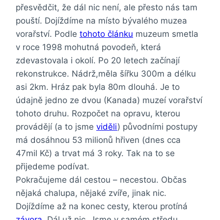
přesvědčit, že dál nic není, ale přesto nás tam
pouští. Dojíždíme na místo bývalého muzea
vorařství. Podle
tohoto článku
muzeum smetla
v roce 1998 mohutná povodeň, která
zdevastovala i okolí. Po 20 letech začínají
rekonstrukce. Nádrž,měla šířku 300m a délku
asi 2km. Hráz pak byla 80m dlouhá. Je to
údajně jedno ze dvou (Kanada) muzeí vorařství
tohoto druhu. Rozpočet na opravu, kterou
provádějí (a to jsme
viděli
) původními postupy
má dosáhnou 53 milionů hřiven (dnes cca
47mil Kč) a trvat má 3 roky. Tak na to se
přijedeme podívat.
Pokračujeme dál cestou – necestou. Občas
nějaká chalupa, nějaké zvíře, jinak nic.
Dojíždíme až na konec cesty, kterou protíná
závora
. Dál už nic. Jsme v samém středu