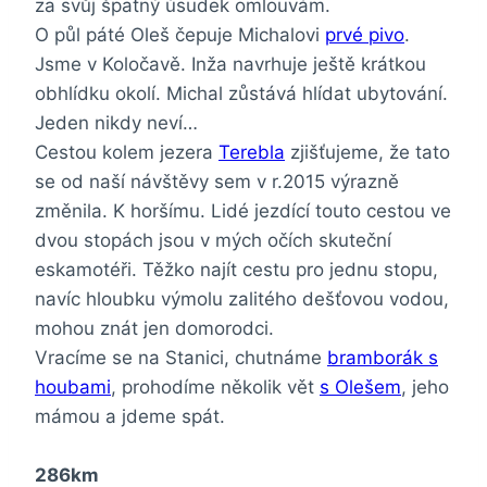
za svůj špatný úsudek omlouvám.
O půl páté Oleš čepuje Michalovi
prvé pivo
.
Jsme v Koločavě. Inža navrhuje ještě krátkou
obhlídku okolí. Michal zůstává hlídat ubytování.
Jeden nikdy neví…
Cestou kolem jezera
Terebla
zjišťujeme, že tato
se od naší návštěvy sem v r.2015 výrazně
změnila. K horšímu. Lidé jezdící touto cestou ve
dvou stopách jsou v mých očích skuteční
eskamotéři. Těžko najít cestu pro jednu stopu,
navíc hloubku výmolu zalitého dešťovou vodou,
mohou znát jen domorodci.
Vracíme se na Stanici, chutnáme
bramborák s
houbami
, prohodíme několik vět
s Olešem
, jeho
mámou a jdeme spát.
286km