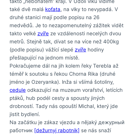
takto „nebohatém“ kraji. V Údolí vlků vidíme
také dvě malá
koťata
, na vlky to nevypadá. V
druhé stanici mají podle popisu na 26
medvědů. Je to nezapomenutelný zážitek vidět
takto velké
zvíře
ze vzdálenosti necelých dvou
metrů. Stejně tak, dívat se na více než 400kg
(podle popisu) vážící slepé
zvíře
hodiny
přešlapující na jednom místě.
Pokračujeme dál na jih kolem řeky Terebla až
téměř k soutoku s řekou Chorna Rika (druhé
jméno je Ozeryanka). Inža si všímá šotoliny,
cedule
odkazující na muzeum vorařství, letících
ptáků, hub podél cesty a spousty jiných
drobností. Tady nás opouští Michal, který jde
jistit bydlení.
Na začátku je zákaz vjezdu a nějaký дежурный
работник
[dežurnyj rаbotnik]
se nás snaží