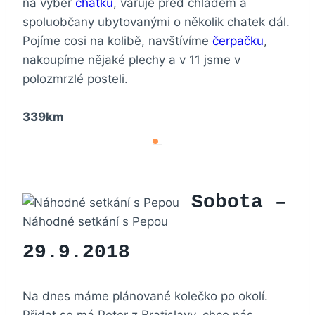
na výběr
chatku
, varuje před chladem a
spoluobčany ubytovanými o několik chatek dál.
Pojíme cosi na kolibě, navštívíme
čerpačku
,
nakoupíme nějaké plechy a v 11 jsme v
polozmrzlé posteli.
339km
Sobota –
Náhodné setkání s Pepou
29.9.2018
Na dnes máme plánované kolečko po okolí.
Přidat se má Peter z Bratislavy, chce nás