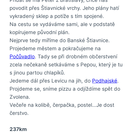
povodit přes Štiavnické vrchy. Jeho plány hatí
vykradený sklep a potíže s tím spojené.
Na cestu se vydáváme sami, ale v podstatě
kopírujeme původní plán.
Nejprve tedy míříme do Banské Štiavnice.
Projedeme městem a pokračujeme na
Počůvadlo
. Tady se při drobném občerstvení
zcela nečekaně setkáváme s Pepou, který je tu
s jinou partou chlapíků.
Jedeme dál přes Levicu na jih, do
Podhajské
.
Projdeme se, sníme pizzu a odjíždíme spět do
Zvolena.
Večeře na kolibě, čerpačka, postel…Je dost
čerstvo.
237km