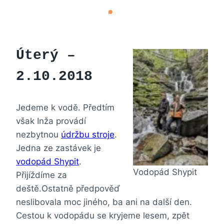
Úterý –
2.10.2018
Jedeme k vodě. Předtím
však Inža provádí
nezbytnou
údržbu stroje
.
Jedna ze zastávek je
vodopád Shypit
.
Vodopád Shypit
Přijíždíme za
deště.Ostatně předpověď
neslibovala moc jiného, ba ani na další den.
Cestou k vodopádu se kryjeme lesem, zpět