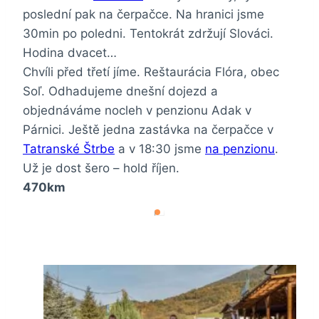
poslední pak na čerpačce. Na hranici jsme
30min po poledni. Tentokrát zdržují Slováci.
Hodina dvacet…
Chvíli před třetí jíme. Reštaurácia Flóra, obec
Soľ. Odhadujeme dnešní dojezd a
objednáváme nocleh v penzionu Adak v
Párnici. Ještě jedna zastávka na čerpačce v
Tatranské Štrbe
a v 18:30 jsme
na penzionu
.
Už je dost šero – hold říjen.
470km