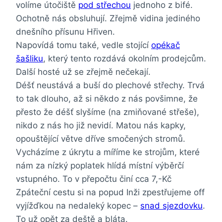
volíme útočiště
pod střechou
jednoho z bifé.
Ochotně nás obsluhují. Zřejmě vidina jediného
dnešního přísunu Hřiven.
Napovídá tomu také, vedle stojící
opékač
šašliku
, který tento rozdává okolním prodejcům.
Další hosté už se zřejmě nečekají.
Déšť neustává a buší do plechové střechy. Trvá
to tak dlouho, až si někdo z nás povšimne, že
přesto že déšť slyšíme (na zmiňované střeše),
nikdo z nás ho již nevidí. Matou nás kapky,
opouštějící větve dříve smočených stromů.
Vycházíme z úkrytu a míříme ke strojům, které
nám za nízký poplatek hlídá místní výběrčí
vstupného. To v přepočtu činí cca 7,-Kč
Zpáteční cestu si na popud Inži zpestřujeme off
vyjížďkou na nedaleký kopec –
snad sjezdovku
.
To už opět za deště a bláta.