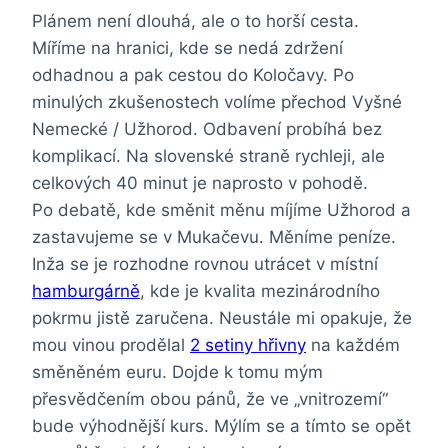
Plánem není dlouhá, ale o to horší cesta.
Míříme na hranici, kde se nedá zdržení
odhadnou a pak cestou do Koločavy. Po
minulých zkušenostech volíme přechod Vyšné
Nemecké / Užhorod. Odbavení probíhá bez
komplikací. Na slovenské straně rychleji, ale
celkových 40 minut je naprosto v pohodě.
Po debatě, kde směnit měnu míjíme Užhorod a
zastavujeme se v Mukačevu. Měníme peníze.
Inža se je rozhodne rovnou utrácet v místní
hamburgárně
, kde je kvalita mezinárodního
pokrmu jistě zaručena. Neustále mi opakuje, že
mou vinou prodělal
2 setiny hřivny
na každém
směněném euru. Dojde k tomu mým
přesvědčením obou pánů, že ve „vnitrozemí“
bude výhodnější kurs. Mýlím se a tímto se opět