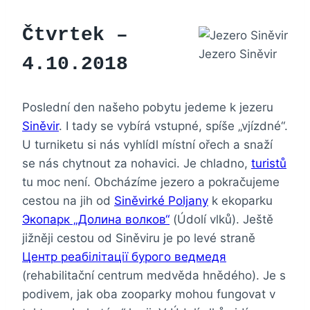
Čtvrtek –
Jezero Siněvir
4.10.2018
Poslední den našeho pobytu jedeme k jezeru
Siněvir
. I tady se vybírá vstupné, spíše „vjízdné“.
U turniketu si nás vyhlídl místní ořech a snaží
se nás chytnout za nohavici. Je chladno,
turistů
tu moc není. Obcházíme jezero a pokračujeme
cestou na jih od
Siněvirké Poljany
k ekoparku
Экопарк „Долина волков“
(Údolí vlků). Ještě
jižněji cestou od Siněviru je po levé straně
Центр реабілітації бурого ведмедя
(rehabilitační centrum medvěda hnědého). Je s
podivem, jak oba zooparky mohou fungovat v