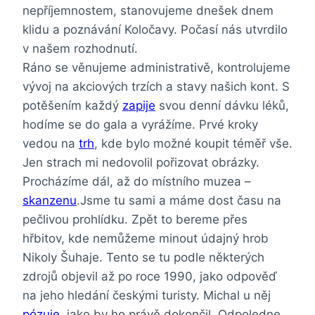
nepříjemnostem, stanovujeme dnešek dnem
klidu a poznávání Koločavy. Počasí nás utvrdilo
v našem rozhodnutí.
Ráno se věnujeme administrativě, kontrolujeme
vývoj na akciových trzích a stavy našich kont. S
potěšením každý
zapije
svou denní dávku léků,
hodíme se do gala a vyrážíme. Prvé kroky
vedou na
trh
, kde bylo možné koupit téměř vše.
Jen strach mi nedovolil pořizovat obrázky.
Procházíme dál, až do místního muzea –
skanzenu
.Jsme tu sami a máme dost času na
pečlivou prohlídku. Zpět to bereme přes
hřbitov, kde nemůžeme minout údajný hrob
Nikoly Šuhaje. Tento se tu podle některých
zdrojů objevil až po roce 1990, jako odpověď
na jeho hledání českými turisty. Michal u něj
pózuje
, jako by ho právě dokončil. Odpoledne